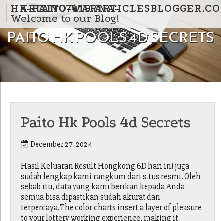
Skip to content
HK-PAITO-WARNA-HARIAN07419.ARTICLESBLOGGER.C
Welcome to our Blog!
PAITO HK POOLS 4D SECRETS
Paito Hk Pools 4d Secrets
December 27, 2024
Hasil Keluaran Result Hongkong 6D hari ini juga
sudah lengkap kami rangkum dari situs resmi. Oleh
sebab itu, data yang kami berikan kepada Anda
semua bisa dipastikan sudah akurat dan
terpercaya.The color charts insert a layer of pleasure
to your lottery working experience, making it